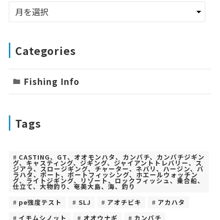
Categories
Fishing Info
Tags
CASTING、GT、オオモンハタ、カンパチ、カンパチジギン
グ、キャスティング、ジギング、ジャイアントトレバリー、ス
ジアラ、スロージギング、チャーター、ネバリ、ハージン、バ
ラハタ、ボート、ボートフィッシング、ホエールウォッチン
グ、ライトジギング、リゾート、ロックフィッシュ、乗合船、
仕立て、大物釣り、奄美大島、海、釣り
pe強度テスト
SLJ
アオチビキ
アカハタ
イモムシノット
オオウナギ
カンパチ