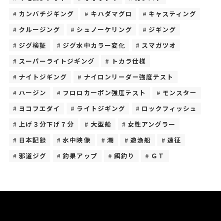
カンパチジギング
キハダマグロ
キャスティング
クルージング
シュノーケリング
ジギング
ジグ検証
ジグ水中カラー変化
スマガツオ
スーパーライトジギング
トカラ仕様
ナイトジギング
ナイロンリーダー強度テスト
ハージン
フロロカーボン強度テスト
モンスター
ヨコフエダイ
ライトジギング
ロックフィッシュ
上げ３分下げ７分
大型船
女性アングラー
日本記録
水中映像
潮
遊漁船
遠征
邪道ジグ
釣果アップ
餌釣り
ＧＴ