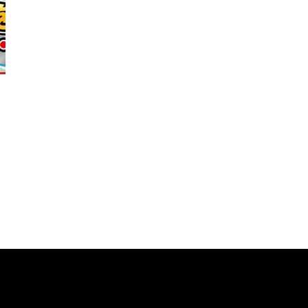
テ
。
に