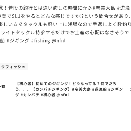
挑戦！普段の釣行とは違い癒しの時間に☆彡
#奄美大島
#遊漁
ら奄美でSLJをやるとどんな感じですか⁉︎という問合せがあり
か楽しい☆彡タックルも軽い上に浅場なので手返しよく数釣
もライトタックル持参するだけでお土産の心配はなさそうで
漁船
#ジギング
#fishing
@nfnl
ックフィッシュ
【初心者】初めてのジギング！どうなってる？何でだろ
ン有
う。。。【カンパチジギング】#奄美大島 #遊漁船 #ジギン
グ #カンパチ #初心者 @nfnl