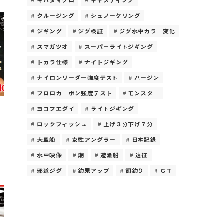
クルージング
シュノーケリング
ジギング
ジグ検証
ジグ水中カラー変化
スマガツオ
スーパーライトジギング
トカラ仕様
ナイトジギング
ナイロンリーダー強度テスト
ハージン
フロロカーボン強度テスト
モンスター
ヨコフエダイ
ライトジギング
ノ
に
ロックフィッシュ
上げ３分下げ７分
大型船
女性アングラー
日本記録
水中映像
潮
遊漁船
遠征
邪道ジグ
釣果アップ
餌釣り
ＧＴ