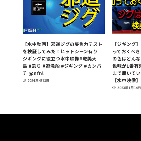
【水中動画】邪道ジグの集魚力テスト
【ジギング】
を検証してみた！ヒットシーン有り
っておくべき
ジギングに役立つ水中映像​⁠#奄美大
の色はどんな
島 #釣り #遊漁船 #ジギング #カンパ
色味が1番有
チ @nfnl
まで届いてい
【水中映像】
2024年4月1日
2023年1月14