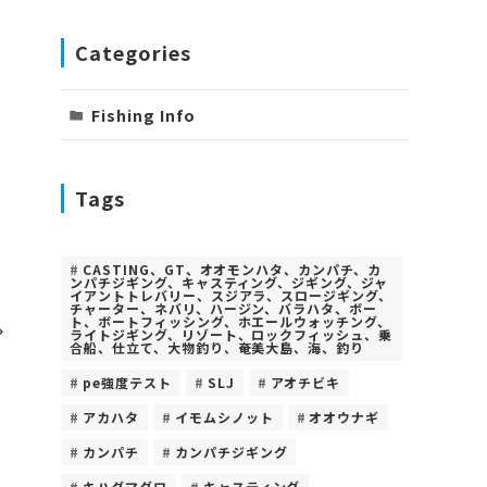
Categories
、
り
Fishing Info
Tags
CASTING、GT、オオモンハタ、カンパチ、カ
ンパチジギング、キャスティング、ジギング、ジャ
イアントトレバリー、スジアラ、スロージギング、
チャーター、ネバリ、ハージン、バラハタ、ボー
ト、ボートフィッシング、ホエールウォッチング、
ライトジギング、リゾート、ロックフィッシュ、乗
合船、仕立て、大物釣り、奄美大島、海、釣り
pe強度テスト
SLJ
アオチビキ
アカハタ
イモムシノット
オオウナギ
カンパチ
カンパチジギング
キハダマグロ
キャスティング