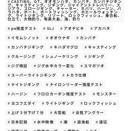
CASTING、GT、オオモンハタ、カンパチ、カンパチジギン
グ、キャスティング、ジギング、ジャイアントトレバリー、ス
ジアラ、スロージギング、チャーター、ネバリ、ハージン、バ
ラハタ、ボート、ボートフィッシング、ホエールウォッチン
グ、ライトジギング、リゾート、ロックフィッシュ、乗合船、
仕立て、大物釣り、奄美大島、海、釣り
pe強度テスト
SLJ
アオチビキ
アカハタ
イモムシノット
オオウナギ
カンパチ
カンパチジギング
キハダマグロ
キャスティング
クルージング
シュノーケリング
ジギング
ジグ検証
ジグ水中カラー変化
スマガツオ
スーパーライトジギング
トカラ仕様
ナイトジギング
ナイロンリーダー強度テスト
ハージン
フロロカーボン強度テスト
モンスター
ヨコフエダイ
ライトジギング
ロックフィッシュ
上げ３分下げ７分
大型船
女性アングラー
日本記録
水中映像
潮
遊漁船
遠征