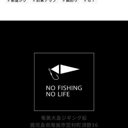
邪道ジグ
釣果アップ
餌釣り
ＧＴ
奄美大島ジギング船
鹿児島県奄美市笠利町須野36